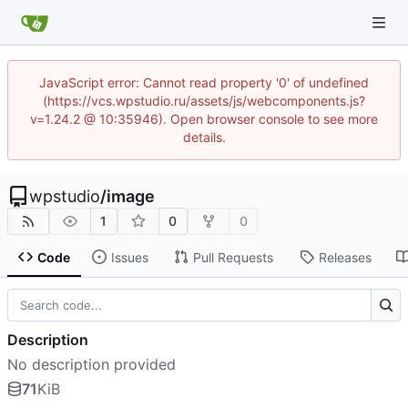
JavaScript error: Cannot read property '0' of undefined
(https://vcs.wpstudio.ru/assets/js/webcomponents.js?
v=1.24.2 @ 10:35946). Open browser console to see more
details.
wpstudio
/
image
1
0
0
Code
Issues
Pull Requests
Releases
Description
No description provided
71
KiB