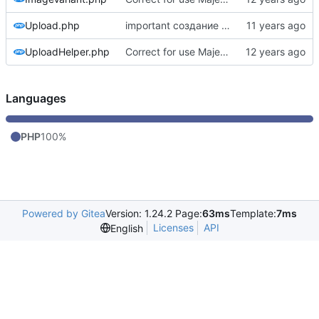
Upload.php
important создание изображения при наличии необходимых для этого условий
UploadHelper.php
Correct for use Majestic namespace
Languages
PHP
100%
Powered by Gitea
Version: 1.24.2 Page:
63ms
Template:
7ms
Licenses
API
English