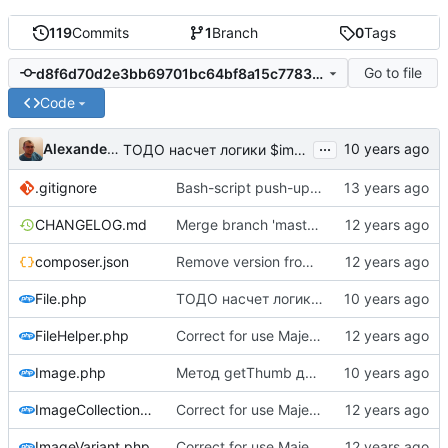
119
Commits
1
Branch
0
Tags
Go to file
d8f6d70d2e3bb69701bc64bf8a15c77831adcde0
Code
...
Alexander Demidov
ТОДО насчет логики $important_create и $force_create
.gitignore
Bash-script push-update complete and add to track
CHANGELOG.md
Merge branch 'master' of dimti.ru:lib/Image
composer.json
Remove version from composer.json
File.php
ТОДО насчет логики $important_create и $force_create
FileHelper.php
Correct for use Majestic namespace
Image.php
Метод getThumb для упрощенного доступа к сорцам фоток в шаблонизаторе
ImageCollection.php
Correct for use Majestic namespace
ImageVariant.php
Correct for use Majestic namespace