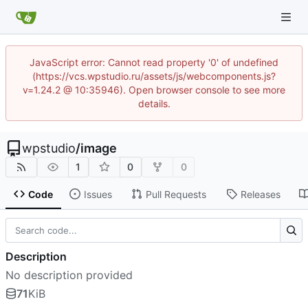
JavaScript error: Cannot read property '0' of undefined
(https://vcs.wpstudio.ru/assets/js/webcomponents.js?
v=1.24.2 @ 10:35946). Open browser console to see more
details.
wpstudio
/
image
1
0
0
Code
Issues
Pull Requests
Releases
Description
No description provided
71
KiB