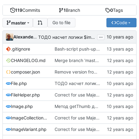
119
Commits
1
Branch
0
Tags
Go to file
Code
master
...
Alexander Demidov
ТОДО насчет логики $important_create и $force_create
.gitignore
Bash-script push-update complete and add to track
CHANGELOG.md
Merge branch 'master' of dimti.ru:lib/Image
composer.json
Remove version from composer.json
File.php
ТОДО насчет логики $important_create и $force_create
FileHelper.php
Correct for use Majestic namespace
Image.php
Метод getThumb для упрощенного доступа к сорцам фоток в шаблонизаторе
ImageCollection.php
Correct for use Majestic namespace
ImageVariant.php
Correct for use Majestic namespace