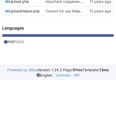
Upload.php
important создание изображения при наличии необходимых для этого условий
UploadHelper.php
Correct for use Majestic namespace
Languages
PHP
100%
Powered by Gitea
Version: 1.24.2 Page:
97ms
Template:
13ms
Licenses
API
English