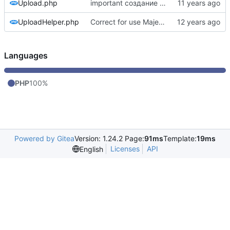
Upload.php
important создание изображения при наличии необходимых для этого условий
UploadHelper.php
Correct for use Majestic namespace
Languages
PHP
100%
Powered by Gitea
Version: 1.24.2 Page:
91ms
Template:
19ms
Licenses
API
English