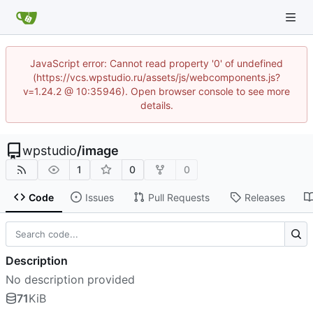
JavaScript error: Cannot read property '0' of undefined
(https://vcs.wpstudio.ru/assets/js/webcomponents.js?
v=1.24.2 @ 10:35946). Open browser console to see more
details.
wpstudio
/
image
1
0
0
Code
Issues
Pull Requests
Releases
Description
No description provided
71
KiB