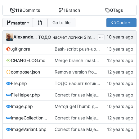
119
Commits
1
Branch
0
Tags
Go to file
Code
master
...
Alexander Demidov
ТОДО насчет логики $important_create и $force_create
.gitignore
Bash-script push-update complete and add to track
CHANGELOG.md
Merge branch 'master' of dimti.ru:lib/Image
composer.json
Remove version from composer.json
File.php
ТОДО насчет логики $important_create и $force_create
FileHelper.php
Correct for use Majestic namespace
Image.php
Метод getThumb для упрощенного доступа к сорцам фоток в шаблонизаторе
ImageCollection.php
Correct for use Majestic namespace
ImageVariant.php
Correct for use Majestic namespace